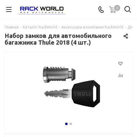
0
Главная
-
Каталог RackWorld
-
Аксессуары в компании RackWorld
-
Для 
Набор замков для автомобильного
багажника Thule 2018 (4 шт.)