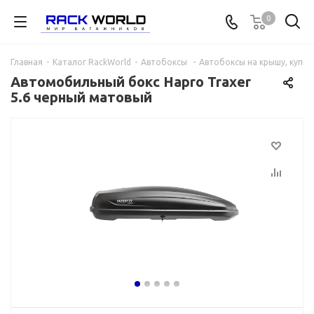
0
Главная
-
Каталог RackWorld
-
Автобоксы
-
Автобоксы на крышу, купит
Автомобильный бокс Hapro Traxer
5.6 черный матовый