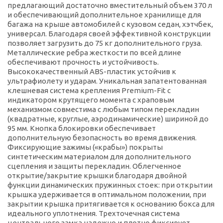
предлагающий достаточно вместительный объем 370 л
и обеспечивающий дополнительное хранилище для
багажа на крыше автомобилей с кузовом седан, хэтчбек,
универсал. Благодаря своей эффективной конструкции
позволяет загрузить до 75 кг дополнительного груза.
Металлические ребра жесткости по всей длине
обеспечивают прочность и устойчивость.
Высококачественный ABS-пластик устойчив к
ультрафиолету и ударам. Уникальная запатентованная
клешневая система крепления Premium-Fit с
индикатором крутящего момента с храповым
механизмом совместима с любым типом перекладин
(квадратные, круглые, аэродинамические) шириной до
95 мм. Кнопка блокировки обеспечивает
дополнительную безопасность во время движения.
Фиксирующие зажимы («крабы») покрыты
синтетическим материалом для дополнительного
сцепления и защиты перекладин. Облегченное
открытие/закрытие крышки благодаря двойной
функции динамических пружинных стоек: при открытии
крышка удерживается в оптимальном положении, при
закрытии крышка притягивается к основанию бокса для
идеального уплотнения. Трехточечная система
центрального замка надежно и плотно фиксирует