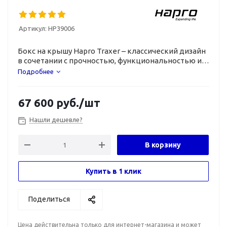
Артикул:
HP39006
Бокс на крышу Hapro Traxer – классический дизайн
в сочетании с прочностью, функциональностью и
комфортом.
Подробнее
67 600
руб.
/шт
Нашли дешевле?
В корзину
Купить в 1 клик
Поделиться
Цена действительна только для интернет-магазина и может