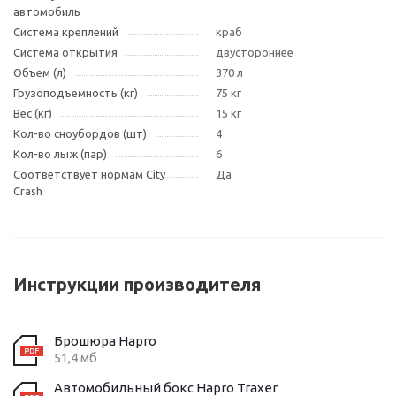
автомобиль
Система креплений
краб
Система открытия
двустороннее
Объем (л)
370 л
Грузоподъемность (кг)
75 кг
Вес (кг)
15 кг
Кол-во сноубордов (шт)
4
Кол-во лыж (пар)
6
Соответствует нормам City
Да
Crash
Инструкции производителя
Брошюра Hapro
51,4 мб
Автомобильный бокс Hapro Traxer