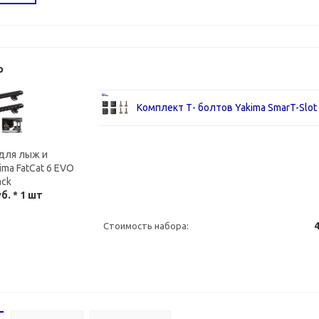
р
Комплект Т- болтов Yakima SmarT-Slot Ki
для лыж и
ma FatCat 6 EVO
ack
уб.
* 1 шт
4
Стоимость набора: