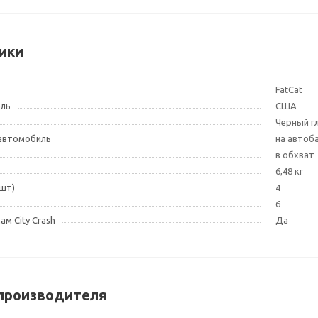
ики
FatCat
ель
США
Черный г
 автомобиль
на автоб
в обхват
6,48 кг
(шт)
4
6
м City Crash
Да
производителя