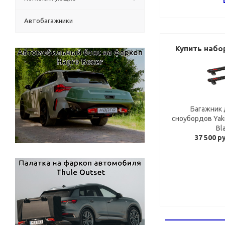
Автобагажники
Купить набо
Багажник 
сноубордов Yaki
Bl
37 500 р