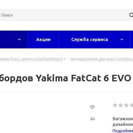
Акции
Служба сервиса
жник бокс), купить в Екатеринбурге
-
Автокрепления для лыж и сноубор
ордов Yakima FatCat 6 EVO 
Багажник
дизайном
Подробне