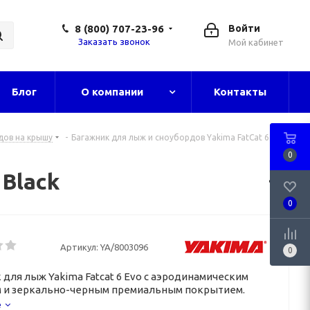
8 (800) 707-23-96
Войти
Заказать звонок
Мой кабинет
Блог
О компании
Контакты
дов на крышу
-
Багажник для лыж и сноубордов Yakima FatCat 6 EVO
0
Black
0
Артикул:
YA/8003096
0
 для лыж Yakima Fatcat 6 Evo с аэродинамическим
 и зеркально-черным премиальным покрытием.
е