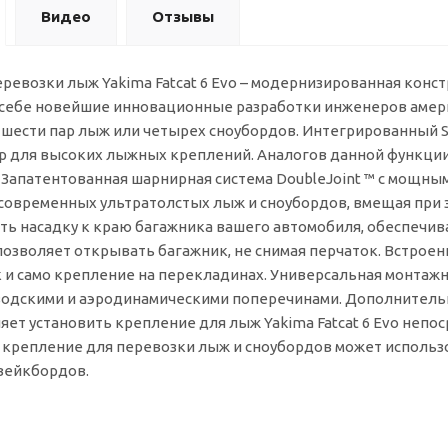
Видео
Отзывы
ревозки лыж Yakima Fatcat 6 Evo – модернизированная конс
в себе новейшие инновационные разработки инженеров амер
шести пар лыж или четырех сноубордов. Интегрированный Sk
р для высоких лыжных креплений. Аналогов данной функции
 Запатентованная шарнирная система DoubleJoint ™ с мощн
современных ультратолстых лыж и сноубордов, вмещая при 
ть насадку к краю багажника вашего автомобиля, обеспечив
озволяет открывать багажник, не снимая перчаток. Встрое
к и само крепление на перекладинах. Универсальная монтажн
водскими и аэродинамическими поперечинами. Дополнител
яет установить крепление для лыж Yakima Fatcat 6 Evo непо
о крепление для перевозки лыж и сноубордов может использ
вейкбордов.