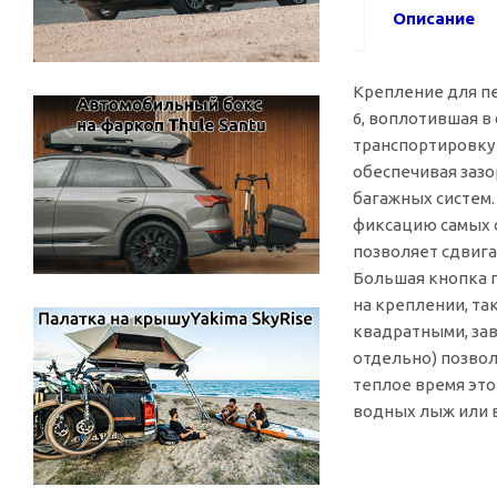
Описание
Крепление для пе
6, воплотившая 
транспортировку 
обеспечивая зазо
багажных систем.
фиксацию самых 
позволяет сдвига
Большая кнопка п
на креплении, та
квадратными, за
отдельно) позвол
теплое время эт
водных лыж или 