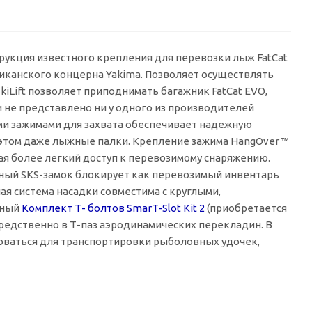
трукция известного крепления для перевозки лыж FatCat
иканского концерна Yakima. Позволяет осуществлять
iLift позволяет приподнимать багажник FatCat EVO,
 не представлено ни у одного из производителей
ыми зажимами для захвата обеспечивает надежную
этом даже лыжные палки. Крепление зажима HangOver ™
ая более легкий доступ к перевозимому снаряжению.
нный SKS-замок блокирует как перевозимый инвентарь
ая система насадки совместима с круглыми,
ьный
Комплект Т- болтов SmarT-Slot Kit 2
(приобретается
средственно в Т-паз аэродинамических перекладин. В
оваться для транспортировки рыболовных удочек,