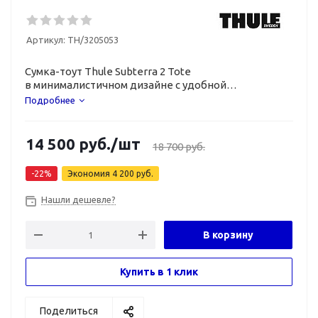
Артикул:
TH/3205053
Сумка-тоут
Thule Subterra 2 Tote
в минималистичном дизайне с удобной
регулируемой конструкцией.
Подробнее
14 500
руб.
/шт
18 700
руб.
-
22
%
Экономия
4 200
руб.
Нашли дешевле?
В корзину
Купить в 1 клик
Поделиться