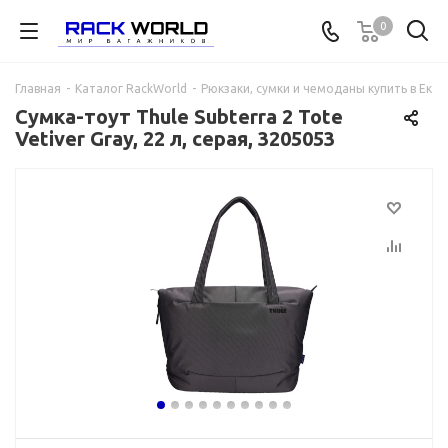
0
Главная
-
Каталог RackWorld
-
Рюкзаки, сумки и чемоданы купить в Ека
Сумка-тоут Thule Subterra 2 Tote
Vetiver Gray, 22 л, серая, 3205053