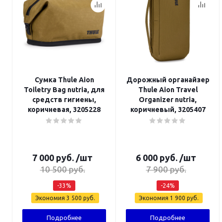
Сумка Thule Aion
Дорожный органайзер
Toiletry Bag nutria, для
Thule Aion Travel
средств гигиены,
Organizer nutria,
коричневая, 3205228
коричневый, 3205407
7 000
руб.
/шт
6 000
руб.
/шт
10 500
руб.
7 900
руб.
-
33
%
-
24
%
Экономия
3 500
руб.
Экономия
1 900
руб.
Подробнее
Подробнее