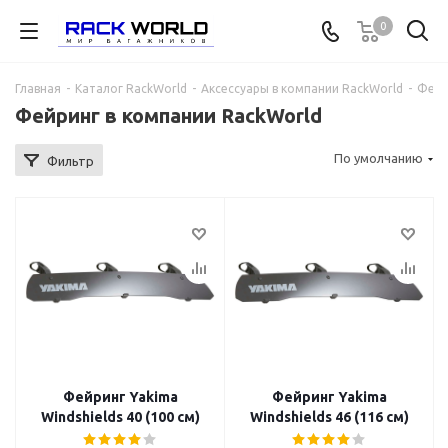
0
Главная
-
Каталог RackWorld
-
Аксессуары в компании RackWorld
-
Фейр
Фейринг в компании RackWorld
По умолчанию
Фильтр
Фейринг Yakima
Фейринг Yakima
Windshields 40 (100 см)
Windshields 46 (116 см)