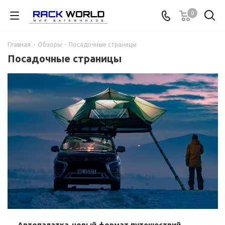
0
Главная
-
Обзоры
-
Посадочные страницы
Посадочные страницы
Автопалатка-новый формат путешествий