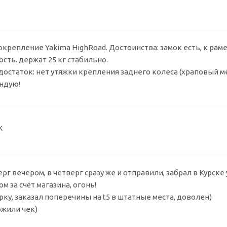
ий
репление Yakima HighRoad. Достоинства: замок есть, к раме 
сть. держат 25 кг стабильно.
остаток: нет утяжки крепления заднего колеса (храповый ме
ндую!
ен K
ерг вечером, в четверг сразу же и отправили, забрал в Курске 
м за счёт магазина, огонь!
рку, заказал поперечины на t5 в штатные места, доволен)
ожили чек)