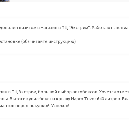
доволен визитом в магазин в ТЦ "Экстрим". Работают специал
установке (обз читайте инструкцию).
ор
ин в ТЦ Экстрим, большой выбор автобоксов. Хочется отмети
пы. В итоге купил бокс на крышу Hapro Trivor 640 литров. Б
иантов перед покупкой. Успехов!