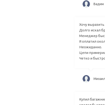
Ва
Хочу выразить
Долго искал б
Менеджер быст
Я оплатил окол
Неожиданно.
Цепи примерил
Четко и быстро
Мих
Купил багажни
сделал быстро