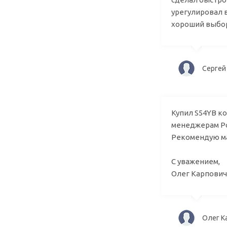
урегулировал 
хороший выбо
Сер
Купил S54YB ко
менеджерам Ро
Рекомендую ма
C уважением,
Олег Карпович
Олег