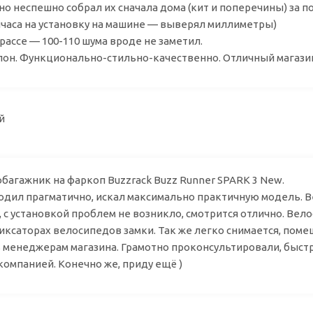
 неспешно собрал их сначала дома (кит и поперечины) за по
часа на установку на машине — выверял миллиметры)
рассе — 100-110 шума вроде не заметил.
лон. Функционально-стильно-качественно. Отличный магази
ксей
багажник на фаркоп Buzzrack Buzz Runner SPARK 3 New.
одил прагматично, искал максимально практичную модель. В
, с установкой проблем не возникло, смотрится отлично. Ве
фиксаторах велосипедов замки. Так же легко снимается, пом
 менеджерам магазина. Грамотно проконсультировали, быстр
компанией. Конечно же, приду ещё )