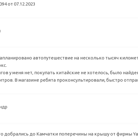
94 от 07.12.2023
аил
запланировано автопутешествие на несколько тысяч киломе
кс.
гов у меня нет, покупать китайские не хотелось, было найде
0 литров. В магазине ребята проконсультировали, быстро отпр
ксандр
о добрались до Камчатки поперечины на крышу от фирмы Yakim