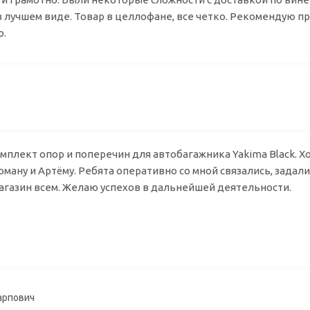
в лучшем виде. Товар в целлофане, все четко. Рекомендую п
р.
гей
мплект опор и поперечин для автобагажника Yakima Black. Х
ману и Артёму. Ребята оперативно со мной связались, задал
газин всем. Желаю успехов в дальнейшей деятельности.
 Карпович