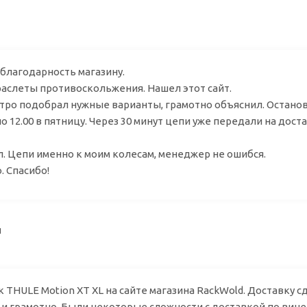
дим
 благодарность магазину.
раслеты противоскольжения. Нашел этот сайт.
ро подобрал нужные варианты, грамотно объяснил. Останов
о 12.00 в пятницу. Через 30 минут цепи уже передали на доста
. Цепи именно к моим колесам, менеджер не ошибся.
. Спасибо!
аил
к THULE Motion XT XL на сайте магазина RackWold. Доставку
 и грамотно. Были некоторые сложности с доставкой по вин