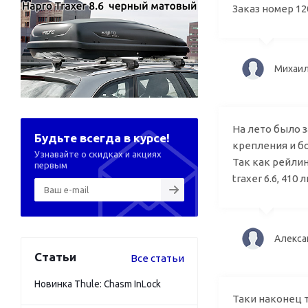
Заказ номер 120
Мих
На лето было 
Будьте всегда в курсе!
крепления и бо
Узнавайте о скидках и акциях
Так как рейлин
первым
traxer 6.6, 41
Але
Статьи
Все статьи
Новинка Thule: Chasm InLock
Таки наконец т