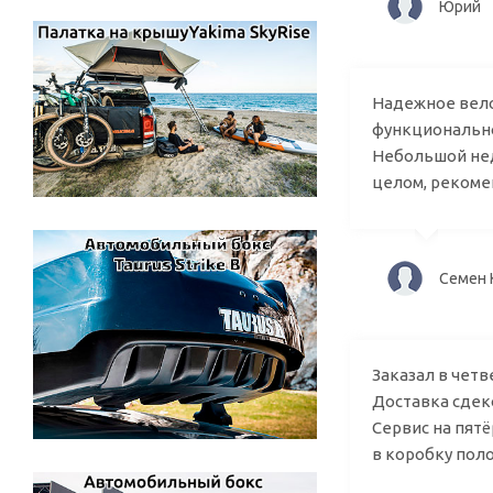
Юр
Надежное велок
функционально
Небольшой нед
целом, рекоме
Сем
Заказал в четв
Доставка сдеко
Сервис на пятё
в коробку пол