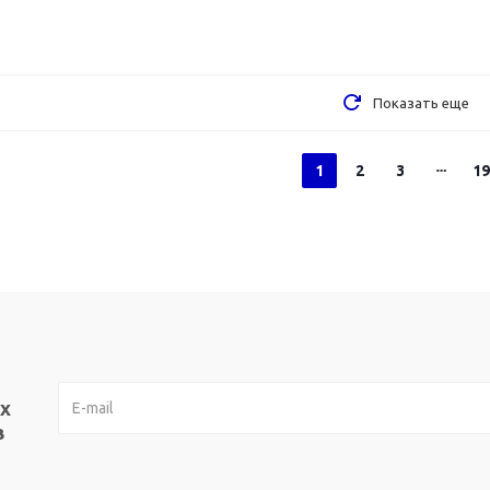
Показать еще
1
2
3
19
х
в