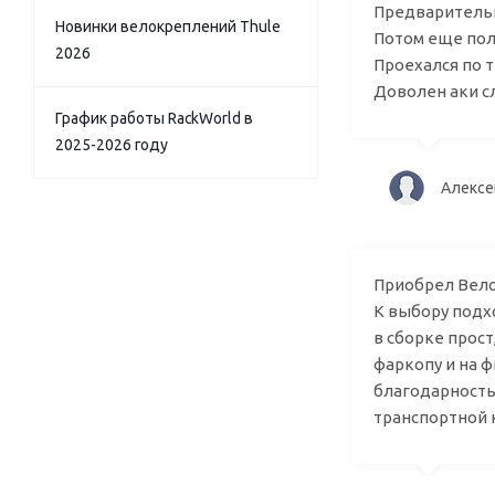
Предварительно
Новинки велокреплений Thule
Потом еще пол
2026
Проехался по т
Доволен аки с
График работы RackWorld в
2025-2026 году
Але
Приобрел Вело
К выбору подх
в сборке прост
фаркопу и на 
благодарность
транспортной 