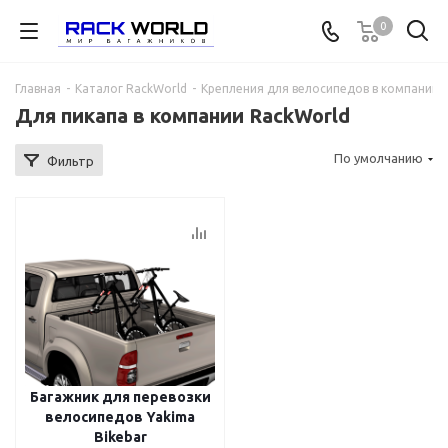
0
Главная
-
Каталог RackWorld
-
Крепления для велосипедов в компании 
Для пикапа в компании RackWorld
По умолчанию
Фильтр
Багажник для перевозки
велосипедов Yakima
Bikebar