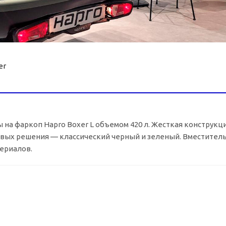
er
на фаркоп Hapro Boxer L объемом 420 л. Жесткая конструкци
товых решения — классический черный и зеленый. Вместите
териалов.