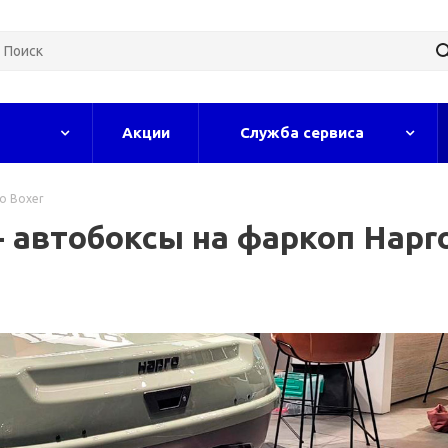
Акции
Служба сервиса
o Boxer
- автобоксы на фаркоп Hapr