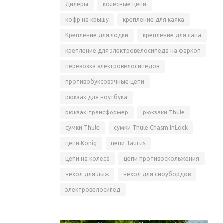
Дилеры
колесные цепи
кофр на крышу
крепление для каяка
Крепление для лодки
крепление для сапа
крепление для электровелосипеда на фаркоп
перевозка электровелосипедов
противобуксовочные цепи
рюкзак для ноутбука
рюкзак-трансформер
рюкзаки Thule
сумки Thule
сумки Thule Chasm InLock
цепи Konig
цепи Taurus
цепи на колеса
цепи противоскольжения
чехол для лыж
чехол для сноубордов
электровелосипед