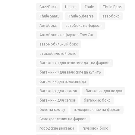
BuzzRack
Hapro
Thule
Thule Epos
Thule Santu
Thule Subterra
автобокс
Автобокс
автобокс на фаркоп
Автобоксы на фаркоп Tow Car
автомобильный бокс
атомобильный бокс
багажник +для велосипеда +на фаркоп
багажник +для велосипеда купить
багажник для велосипеда
багажник для каяков
багажник для лодок
багажник для сапов
багажник-бокс
бокс на крышу
велокрепление на фаркоп
Велокрепления на фаркоп
городские рюкзаки
грузовой бокс