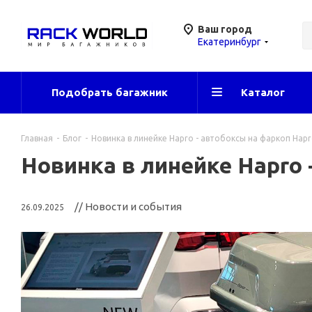
Ваш город
Екатеринбург
Подобрать багажник
Каталог
Главная
-
Блог
-
Новинка в линейке Hapro - автобоксы на фаркоп Hapr
Новинка в линейке Hapro 
// Новости и события
26.09.2025