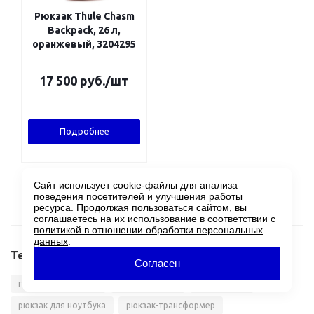
Рюкзак Thule Chasm
Backpack, 26 л,
оранжевый, 3204295
17 500
руб.
/шт
Подробнее
Сайт использует cookie-файлы для анализа
поведения посетителей и улучшения работы
ресурса. Продолжая пользоваться сайтом, вы
соглашаетесь на их использование в соответствии с
политикой в отношении обработки персональных
данных
.
Теги
Согласен
городские рюкзаки
рюкзаки Thule
сумки Thule
рюкзак для ноутбука
рюкзак-трансформер