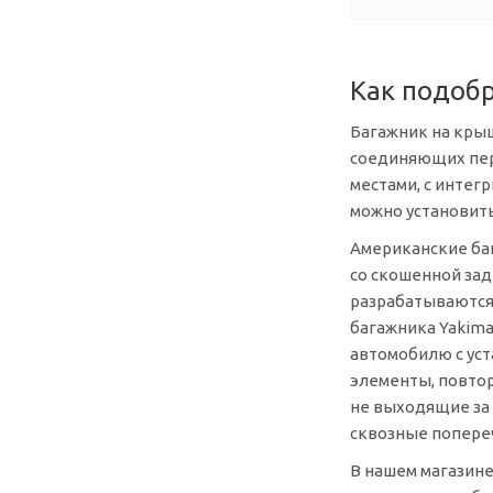
Как подобр
Багажник на крыш
соединяющих пер
местами, с интег
можно установить
Американские ба
со скошенной за
разрабатываются
багажника Yakima
автомобилю с ус
элементы, повтор
не выходящие за
сквозные попере
В нашем магазине