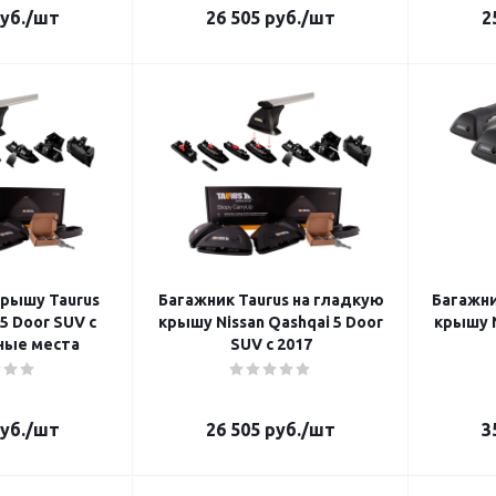
уб.
/шт
26 505
руб.
/шт
2
крышу Taurus
Багажник Taurus на гладкую
Багажни
 5 Door SUV с
крышу Nissan Qashqai 5 Door
крышу Ni
ные места
SUV с 2017
уб.
/шт
26 505
руб.
/шт
3