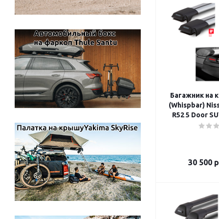
Багажник на 
(Whispbar) Nis
R52 5 Door SU
30 500
р