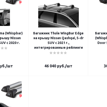
ma (Whispbar)
Багажник Thule WingBar Edge
Багажн
рышу Nissan
на крышу Nissan Qashqai, 5-dr
(Whispb
SUV с 2020 г.
SUV с 2021 г.,
Door 
интегрированные рейлинги
уб.
/шт
46 040
руб.
/шт
3