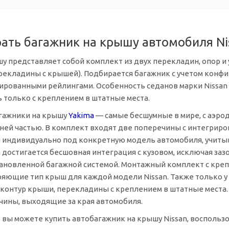
ать багажник на крышу автомобиля Ni
у представляет собой комплект из двух перекладин, опор и
екладины с крышей). Подбирается багажник с учетом конфи
рированными рейлингами. Особенность седанов марки Nissa
 только с креплением в штатные места.
гажники на крышу
Yakima
— самые бесшумные в мире, с аэро
дней частью. В комплект входят две поперечины с интегри
 индивидуально под конкретную модель автомобиля, учитыв
 достигается бесшовная интеграция с кузовом, исключая за
тановленной багажной системой. Монтажный комплект с кре
яющие тип крыш для каждой модели Nissan. Также только у
 контур крыши, перекладины с креплением в штатные места
чины, выходящие за края автомобиля.
 вы можете купить автобагажник на крышу Nissan, восполь