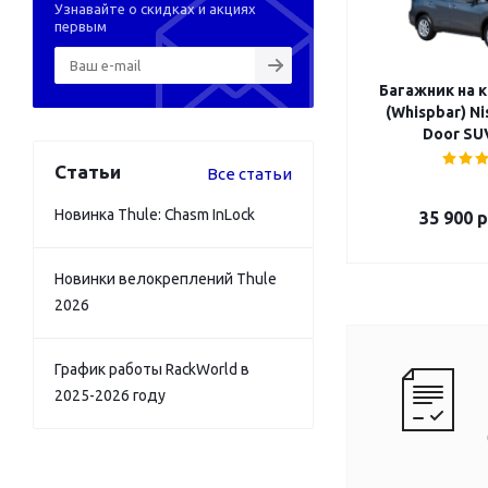
Узнавайте о скидках и акциях
первым
Багажник на 
(Whispbar) Nis
Door SUV
Статьи
Все статьи
Новинка Thule: Chasm InLock
35 900
р
Новинки велокреплений Thule
2026
График работы RackWorld в
2025-2026 году