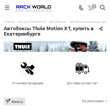
0
Главная
-
Каталог RackWorld
-
Автобоксы
-
Автобоксы на крышу, купит
Автобоксы Thule Motion XT, купить в
Екатеринбурге
Установка продукции
Доставка за наш счет
По умолчанию
Фильтр