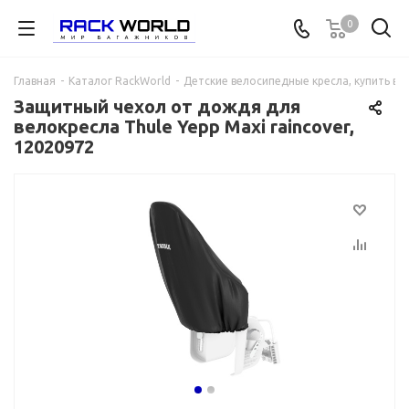
0
Главная
-
Каталог RackWorld
-
Детские велосипедные кресла, купить в 
Защитный чехол от дождя для
велокресла Thule Yepp Maxi raincover,
12020972