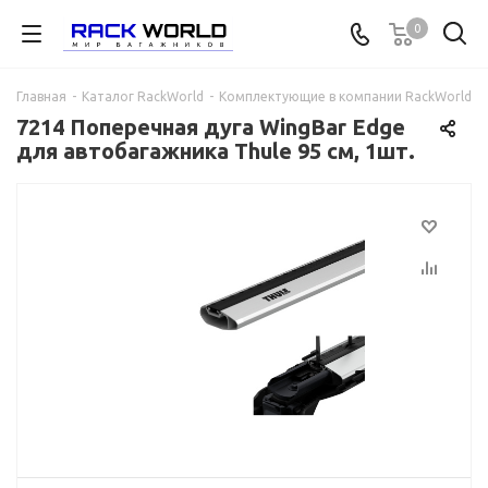
0
Главная
-
Каталог RackWorld
-
Комплектующие в компании RackWorld
-
7214 Поперечная дуга WingBar Edge
для автобагажника Thule 95 см, 1шт.