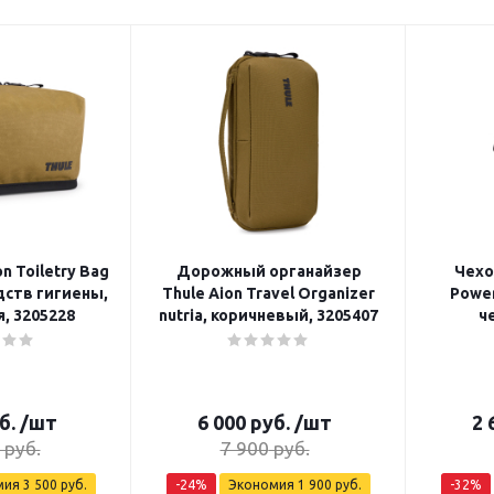
n Toiletry Bag
Дорожный органайзер
Чехо
едств гигиены,
Thule Aion Travel Organizer
PowerSh
, 3205228
nutria, коричневый, 3205407
ч
б.
/шт
6 000
руб.
/шт
2 
руб.
7 900
руб.
мия
3 500
руб.
-
24
%
Экономия
1 900
руб.
-
32
%