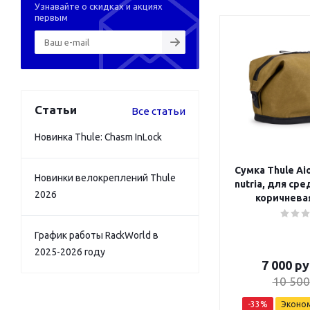
Узнавайте о скидках и акциях
первым
Статьи
Все статьи
Новинка Thule: Chasm InLock
Сумка Thule Aio
Новинки велокреплений Thule
nutria, для ср
2026
коричневая
График работы RackWorld в
2025-2026 году
7 000
ру
10 500
-
33
%
Эконо