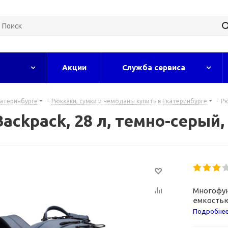
Акции
Служба сервиса
катеринбурге
-
Рюкзаки, сумки и чемоданы купить в Екатеринбурге
-
Рю
Backpack, 28 л, темно-серый,
Многофун
емкостью
Подробне