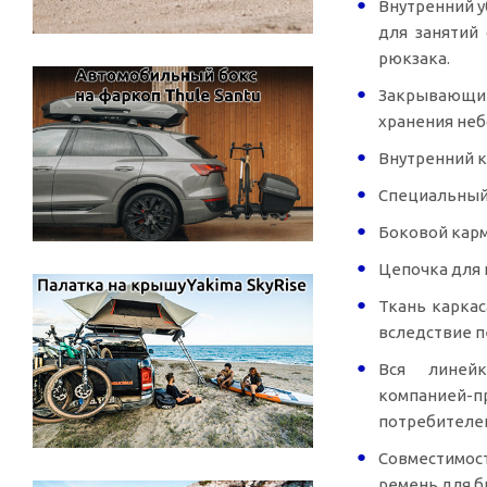
Внутренний у
для занятий
рюкзака.
Закрывающий
хранения не
Внутренний к
Специальный 
Боковой карм
Цепочка для 
Ткань каркас
вследствие п
Вся линей
компанией-п
потребителе
Совместимос
ремень для б