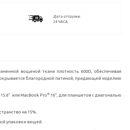
Дата отгрузки:
24 ЧАСА
зиненной вощеной ткани плотность 600D, обеспечивая
покрывается благородной патиной, придающей изделию
®
15.6" или MacBook Pro
16", для планшетов с диагональю
странство на 15%.
ой упаковки вещей.