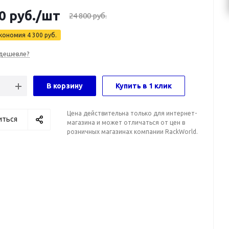
0
руб.
/шт
24 800
руб.
кономия
4 300
руб.
дешевле?
В корзину
Купить в 1 клик
Цена действительна только для интернет-
иться
магазина и может отличаться от цен в
розничных магазинах компании RackWorld.