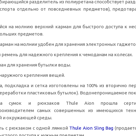
бирающийся разделитель из полиуретана способствует раз
 спорта отдельно от повседневных предметов), предотвр
ся на молнию верхний карман для быстрого доступа к не
больших предметов.
арман на молнии удобен для хранения электронных гаджетов
ремень для надежного крепления к чемоданам на колесах.
ан для хранения бутылки воды.
наружного крепления вещей.
а, подкладка и сетка изготовлены на 100% из вторично п
ереработки пластиковых бутылок). Водонепроницаемое пок
ка сумок и рюкзаков Thule Aion прошла сертиф
роизводителем
самых совершенных из имеющихся техно
й и окружающей среды.
ть с рюкзаком с одной лямкой
Thule Aion Sling Bag
(продаетс
ыстрого доступа к нужным предметам.