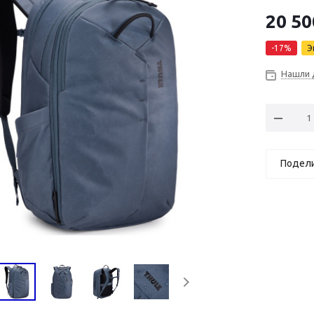
20 50
-
17
%
Э
Нашли 
Подел