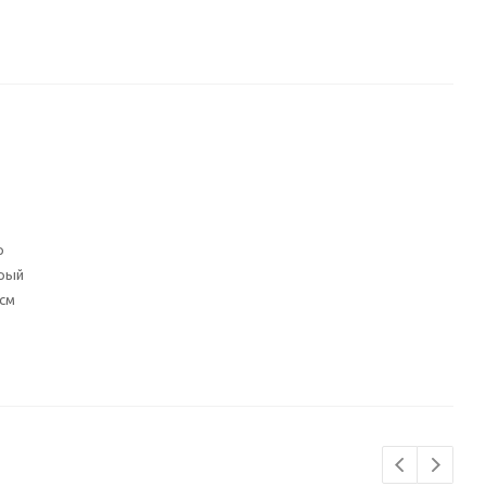
р
рый
 см