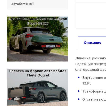
Автобагажники
Описание
Линейка рюкзако
надежную защиту
благородный шарм
Внутренние о
12.9".
Трансформаци
Отстегивающа