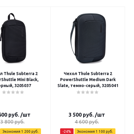
л Thule Subterra 2
Чехол Thule Subterra 2
uttle Mini Black,
PowerShuttle Medium Dark
ерный, 3205037
Slate, темно-серый, 3205041
600
руб.
/шт
3 500
руб.
/шт
3 800
руб.
4 600
руб.
Экономия
1 200
руб.
-
24
%
Экономия
1 100
руб.