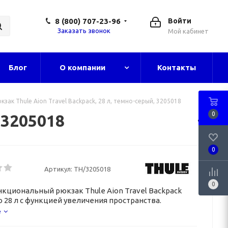
8 (800) 707-23-96
Войти
Заказать звонок
Мой кабинет
Блог
О компании
Контакты
кзак Thule Aion Travel Backpack, 28 л, темно-серый, 3205018
0
 3205018
0
Артикул:
TH/3205018
0
кциональный рюкзак Thule Aion Travel Backpack
 28 л с функцией увеличения пространства.
е