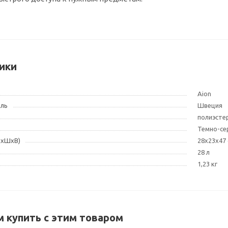
ики
Aion
ель
Швеция
полиэсте
Темно-се
ДxШxВ)
28x23x47
28 л
1,23 кг
 купить с этим товаром